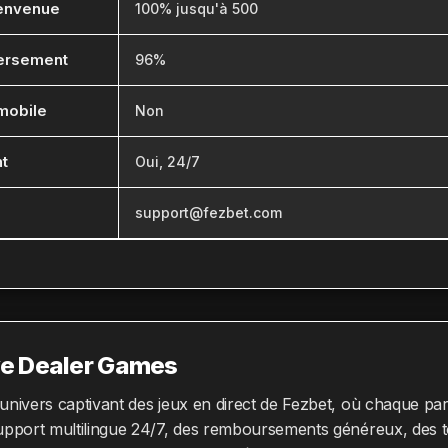
envenue
100% jusqu'à 500
ersement
96%
mobile
Non
nt
Oui, 24/7
support@fezbet.com
ve Dealer Games
univers captivant des jeux en direct de Fezbet, où chaque pa
upport multilingue 24/7, des remboursements généreux, des to