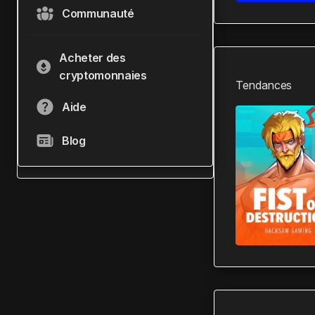
Communauté
Acheter des
cryptomonnaies
Tendances
Aide
Blog