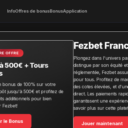
Info
Offres de bonus
Bonus
Application
Fezbet Fran
RE OFFRE
Plongez dans l'univers pa
à 500€ + Tours
distingue par son équité e
s
réglementée, Fezbet assur
pour tous. Profitez de ma
 bonus de 100% sur votre
des cotes élevées, et d'u
ôt jusqu'à 500€ et profitez de
direct. Les paiements rapi
its additionnels pour bien
garantissent une expérienc
r Fezbet!
savoir plus sur cette pla
r le Bonus
Jouer maintenant