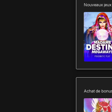
Nouveaux jeux
Achat de bonu